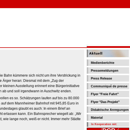
Medienberichte
Pressemeldungen
ie Bahn kümmere sich nicht um ihre Verstrickung in
Press Release
te Ärger heran: Diesmal mit dem „Zug der
kleinen Ausstellung erinnert eine Bürgerinitiative
Communiqué de presse
on ab und soll irgendwann in Auschwitz enden.
Flyer "Freie Fahrt"
ollen es so. Schätzungen laufen auf bis zu 80.000
Flyer "Das Projekt"
om auf dem Mannheimer Bahnhof mit 945,85 Euro in
ndestages glaubt es auch: In einem Brief an
Didaktische Anregungen
t erlassen kann. Ein Bahnsprecher wiegelt ab: „Wir
Material
t, wie lange noch, weiß er nicht. Immer mehr Städte
In Kooperation mit: