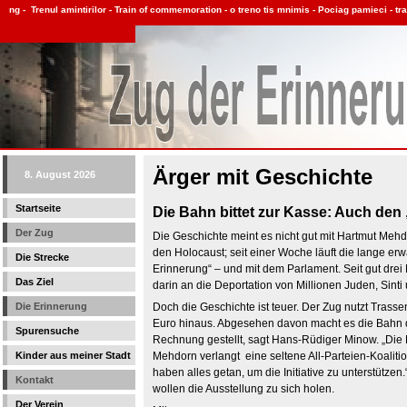
Ärger mit Geschichte
8. August 2026
Startseite
Die Bahn bittet zur Kasse: Auch den
Der Zug
Die Geschichte meint es nicht gut mit Hartmut Meh
den Holocaust; seit einer Woche läuft die lange er
Die Strecke
Erinnerung“ – und mit dem Parlament. Seit gut drei
Das Ziel
darin an die Deportation von Millionen Juden, Sin
Die Erinnerung
Doch die Geschichte ist teuer. Der Zug nutzt Tras
Euro hinaus. Abgesehen davon macht es die Bahn de
Spurensuche
Rechnung gestellt, sagt Hans-Rüdiger Minow. „Die 
Kinder aus meiner Stadt
Mehdorn verlangt eine seltene All-Parteien-Koalit
haben alles getan, um die Initiative zu unterstütze
Kontakt
wollen die Ausstellung zu sich holen.
Der Verein