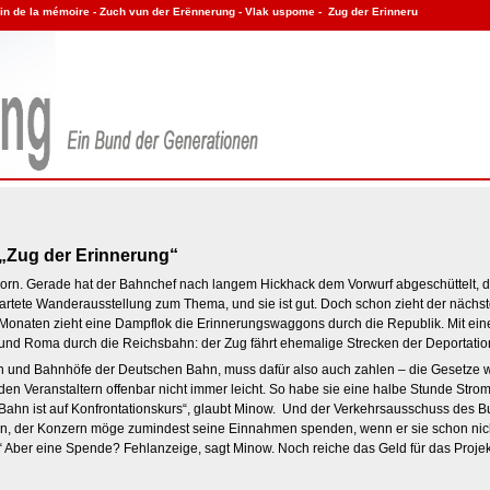
 „Zug der Erinnerung“
dorn. Gerade hat der Bahnchef nach langem Hickhack dem Vorwurf abgeschüttelt, d
wartete Wanderausstellung zum Thema, und sie ist gut. Doch schon zieht der nächs
 Monaten zieht eine Dampflok die Erinnerungswaggons durch die Republik. Mit einer 
ti und Roma durch die Reichsbahn: der Zug fährt ehemalige Strecken der Deportati
sen und Bahnhöfe der Deutschen Bahn, muss dafür also auch zahlen – die Gesetze w
n Veranstaltern offenbar nicht immer leicht. So habe sie eine halbe Stunde Str
Bahn ist auf Konfrontationskurs“, glaubt Minow. Und der Verkehrsausschuss des Bu
ion, der Konzern möge zumindest seine Einnahmen spenden, wenn er sie schon nich
n.“ Aber eine Spende? Fehlanzeige, sagt Minow. Noch reiche das Geld für das Projek