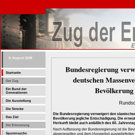
8. August 2026
Bundesregierung verwe
Startseite
deutschen Massenve
Der Zug
Bevölkerung 
Ein Bund der
Generationen
Die Ausstellung
Rundsc
Die Strecke
Die Bundesregierung verweigert den slawisch
Das Ziel
Bevölkerung jegliche Entschädigung. Die erneu
Herkunft bleibt auch anläßlich des 80. Jahrestag
Die Erinnerung
Nach Auffassung der Bundesregierung ist die Be
Spurensuche
abgeriegelten und dem Hungertod ausgelieferten 