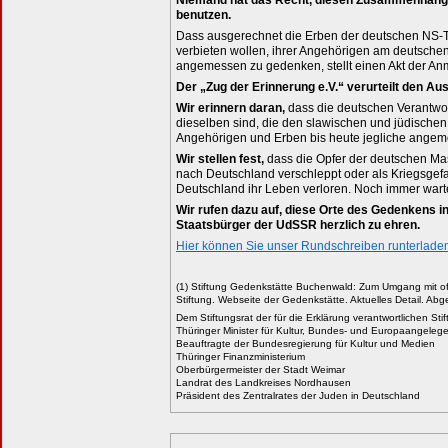
Niemand hat das Recht, diesen Zusammenhang zu
benutzen.
Dass ausgerechnet die Erben der deutschen NS-Tä
verbieten wollen, ihrer Angehörigen am deutsch
angemessen zu gedenken, stellt einen Akt der A
Der „Zug der Erinnerung e.V.“ verurteilt den A
Wir erinnern daran,
dass die deutschen Verantwort
dieselben sind, die den slawischen und jüdisch
Angehörigen und Erben bis heute jegliche angeme
Wir stellen fest,
dass die Opfer der deutschen Ma
nach Deutschland verschleppt oder als Kriegsgef
Deutschland ihr Leben verloren. Noch immer wart
Wir rufen dazu auf, diese Orte des Gedenkens
Staatsbürger der UdSSR herzlich zu ehren.
Hier können Sie unser Rundschreiben runterlade
(1) Stiftung Gedenkstätte Buchenwald: Zum Umgang mit off
Stiftung. Webseite der Gedenkstätte. Aktuelles Detail. Ab
Dem Stiftungsrat der für die Erklärung verantwortlichen St
Thüringer Minister für Kultur, Bundes- und Europaangelege
Beauftragte der Bundesregierung für Kultur und Medien
Thüringer Finanzministerium
Oberbürgermeister der Stadt Weimar
Landrat des Landkreises Nordhausen
Präsident des Zentralrates der Juden in Deutschland