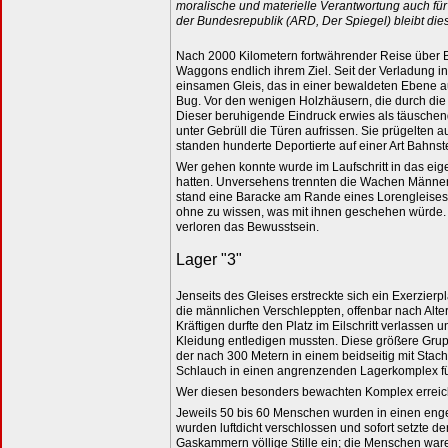
moralische und materielle Verantwortung auch für
der Bundesrepublik (ARD, Der Spiegel) bleibt di
Nach 2000 Kilometern fortwährender Reise über Br
Waggons endlich ihrem Ziel. Seit der Verladung 
einsamen Gleis, das in einer bewaldeten Ebene aus
Bug. Vor den wenigen Holzhäusern, die durch die
Dieser beruhigende Eindruck erwies als täuschend
unter Gebrüll die Türen aufrissen. Sie prügelten a
standen hunderte Deportierte auf einer Art Bahns
Wer gehen konnte wurde im Laufschritt in das eig
hatten. Unversehens trennten die Wachen Männer 
stand eine Baracke am Rande eines Lorengleises b
ohne zu wissen, was mit ihnen geschehen würde. Di
verloren das Bewusstsein.
Lager "3"
Jenseits des Gleises erstreckte sich ein Exerzierp
die männlichen Verschleppten, offenbar nach Alt
Kräftigen durfte den Platz im Eilschritt verlasse
Kleidung entledigen mussten. Diese größere Grup
der nach 300 Metern in einem beidseitig mit Sta
Schlauch in einen angrenzenden Lagerkomplex füh
Wer diesen besonders bewachten Komplex erreichte
Jeweils 50 bis 60 Menschen wurden in einen eng
wurden luftdicht verschlossen und sofort setzte d
Gaskammern völlige Stille ein; die Menschen ware