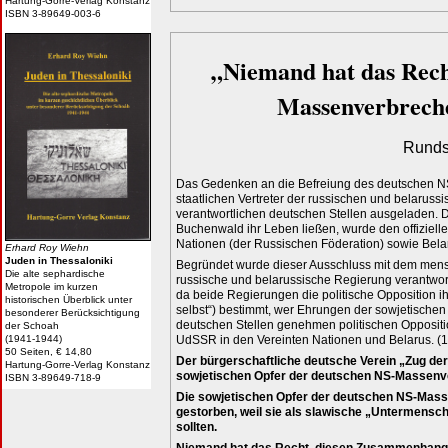
Hartung-Gorre-Verlag Konstanz
ISBN 3-89649-003-6
„Niemand hat das Recht
Massenverbreche
Rundsc
Das Gedenken an die Befreiung des deutschen NS
staatlichen Vertreter der russischen und belarus
verantwortlichen deutschen Stellen ausgeladen. 
Buchenwald ihr Leben ließen, wurde den offiziell
Nationen (der Russischen Föderation) sowie Belar
Erhard Roy Wiehn
Juden in Thessaloniki
Begründet wurde dieser Ausschluss mit dem mensc
Die alte sephardische
russische und belarussische Regierung verantwortli
Metropole im kurzen
da beide Regierungen die politische Opposition ih
historischen Überblick unter
selbst“) bestimmt, wer Ehrungen der sowjetischen
besonderer Berücksichtigung
deutschen Stellen genehmen politischen Oppositio
der Schoah
UdSSR in den Vereinten Nationen und Belarus. (1
(1941-1944)
50 Seiten, € 14,80
Der bürgerschaftliche deutsche Verein „Zug der
Hartung-Gorre-Verlag Konstanz
sowjetischen Opfer der deutschen NS-Massenverb
ISBN 3-89649-718-9
Die sowjetischen Opfer der deutschen NS-Masse
gestorben, weil sie als slawische „Untermensc
sollten.