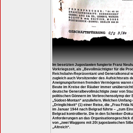
Im besetzten Jugoslawien fungierte Franz Neuha
Vorkriegszeit, als „Bevollmächtigter für die Pr
Reichsbahn-Repräsentant und Generalkonsul war 
zugleich auch Vorsitzender des Aufsichtsrats d
Aneignungsformen fremden Vermögens waren un
Beute im Kreise der Räuber immer unübersichtl
deutsche Generalbevollmächtigte zwar von Staat
politischen Gönnern im Verbrechensolymp der Be
„Südost-Montan“ anzuliefern. Welchen Umfang d
„Dringlichkeit“ (1) einer Reise, die „Frau Frida
im Januar 1944 nach Belgrad führte – „zum Ein
Belgrad kontrollierte. Die in den Schenker-Doku
Anforderungen an das Organisationsgeschick 
von „zwei Waggons mit 20t jugoslawischen Silbe
„Altreich“.