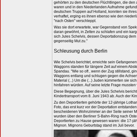
gehörten zu den deutschen Flüchtlingen, die den
waren und in den Niederlanden Aufnahme gefunden
deutschen Truppen auf Holland, konnten sie ihre
verhaftet, erging es ihnen ebenso wie den niede
"nach Osten" verschleppt.
Was sie dort erwartete, war Gegenstand von Spe
daran gewöhnt, in Zelten zu schlafen und ein karg
sich Jules Schelvis, dessen Deportationszug dem
gegenseitig Mut zu."
Schleusung durch Berlin
Wie Schelvis berichtet, erreichte sein Gefangenen
Waggons standen für längere Zeit auf einem Abstel
Spandau. "Wie so oft , wenn der Zug stillstand, 
Waggons entlang und schlugen gegen die Achsen 
Material (...) Um die (...) Juden kümmerten sie sic
hinfahren würden. Auf seine letzte Frage mussten w
Diese Begegnung, über die Jules Schelvis bericht
Kindertransport vom 8. Juni 1943 ab. Auch der Ki
Zu den Deportierten gehörte der 12-jährige Lotha
Foto, das erst kurz vor der Deportation entstande
bescheidenen Wohnzimmer an der Seite seiner Mu
wurden über den Berliner S-Bahn-Ring nach Osten 
Deportierten zu Hause gewesen waren: die 17-jähr
Mignon. Mignons Geburtstag stand im Juli bevor.