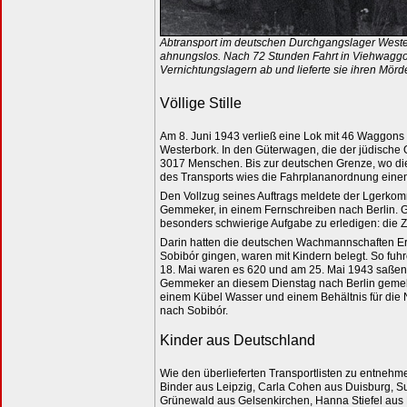
Abtransport im deutschen Durchgangslager Wester
ahnungslos. Nach 72 Stunden Fahrt in Viehwaggo
Vernichtungslagern ab und lieferte sie ihren Mö
Völlige Stille
Am 8. Juni 1943 verließ eine Lok mit 46 Waggon
Westerbork. In den Güterwagen, die der jüdische O
3017 Menschen. Bis zur deutschen Grenze, wo die
des Transports wies die Fahrplananordnung einen
Den Vollzug seines Auftrags meldete der Lgerko
Gemmeker, in einem Fernschreiben nach Berlin.
besonders schwierige Aufgabe zu erledigen: die 
Darin hatten die deutschen Wachmannschaften Erf
Sobibór gingen, waren mit Kindern belegt. So fu
18. Mai waren es 620 und am 25. Mai 1943 saßen
Gemmeker an diesem Dienstag nach Berlin gemeldet
einem Kübel Wasser und einem Behältnis für die 
nach Sobibór.
Kinder aus Deutschland
Wie den überlieferten Transportlisten zu entnehm
Binder aus Leipzig, Carla Cohen aus Duisburg, S
Grünewald aus Gelsenkirchen, Hanna Stiefel aus F