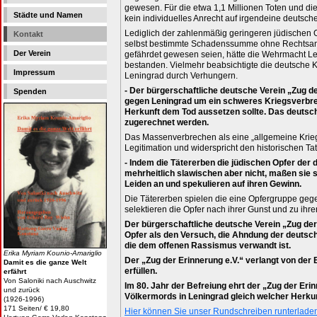
gewesen. Für die etwa 1,1 Millionen Toten und d
Städte und Namen
kein individuelles Anrecht auf irgendeine deutsche
Lediglich der zahlenmäßig geringeren jüdischen 
Kontakt
selbst bestimmte Schadenssumme ohne Rechtsans
Der Verein
gefährdet gewesen seien, hätte die Wehrmacht Le
bestanden. Vielmehr beabsichtigte die deutsche 
Impressum
Leningrad durch Verhungern.
- Der bürgerschaftliche deutsche Verein „Zug de
Spenden
gegen Leningrad um ein schweres Kriegsverbrec
Herkunft dem Tod aussetzen sollte. Das deutsc
zugerechnet werden.
Das Massenverbrechen als eine „allgemeine Krieg
Legitimation und widerspricht den historischen Ta
- Indem die Tätererben die jüdischen Opfer der
mehrheitlich slawischen aber nicht, maßen sie 
Leiden an und spekulieren auf ihren Gewinn.
Die Tätererben spielen die eine Opfergruppe gege
selektieren die Opfer nach ihrer Gunst und zu ihre
Der bürgerschaftliche deutsche Verein „Zug der
Opfer als den Versuch, die Ahndung der deutsc
die dem offenen Rassismus verwandt ist.
Erika Myriam Kounio-Amariglio
Der „Zug der Erinnerung e.V.“ verlangt von der
Damit es die ganze Welt
erfüllen.
erfährt
Von Saloniki nach Auschwitz
Im 80. Jahr der Befreiung ehrt der „Zug der Eri
und zurück
Völkermords in Leningrad gleich welcher Herkun
(1926-1996)
171 Seiten/ € 19,80
Hier können Sie unser Rundschreiben runterlade