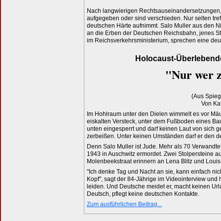
Nach langwierigen Rechtsauseinandersetzungen, d
aufgegeben oder sind verschieden. Nur selten tref
deutschen Härte aufnimmt. Salo Muller aus den Ni
an die Erben der Deutschen Reichsbahn, jenes S
im Reichsverkehrsministerium, sprechen eine deu
Holocaust-Überlebende
"Nur wer z
(Aus Spieg
Von Ka
Im Hohlraum unter den Dielen wimmelt es vor Mäu
eiskalten Versteck, unter dem Fußboden eines Ba
unten eingesperrt und darf keinen Laut von sich 
zerbeißen. Unter keinen Umständen darf er den de
Denn Salo Muller ist Jude. Mehr als 70 Verwandte
1943 in Auschwitz ermordet. Zwei Stolpersteine 
Molenbeekstraat erinnern an Lena Blitz und Louis 
"Ich denke Tag und Nacht an sie, kann einfach ni
Kopf", sagt der 84-Jährige im Videointerview und
leiden. Und Deutsche meidet er, macht keinen Urla
Deutsch, pflegt keine deutschen Kontakte.
Zum ausführlichen Beitrag...