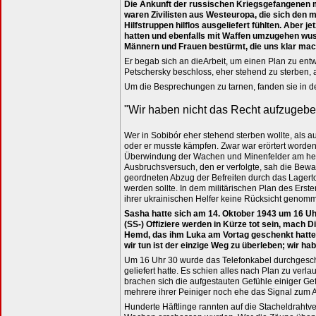
Die Ankunft der russischen Kriegsgefangenen m
waren Zivilisten aus Westeuropa, die sich den m
Hilfstruppen hilflos ausgeliefert fühlten. Aber 
hatten und ebenfalls mit Waffen umzugehen wu
Männern und Frauen bestürmt, die uns klar mach
Er begab sich an dieArbeit, um einen Plan zu ent
Petschersky beschloss, eher stehend zu sterben, 
Um die Besprechungen zu tarnen, fanden sie in de
"Wir haben nicht das Recht aufzugebe
Wer in Sobibór eher stehend sterben wollte, als a
oder er musste kämpfen. Zwar war erörtert worden,
Überwindung der Wachen und Minenfelder am helll
Ausbruchsversuch, den er verfolgte, sah die Bew
geordneten Abzug der Befreiten durch das Lagert
werden sollte. In dem militärischen Plan des Ers
ihrer ukrainischen Helfer keine Rücksicht genomm
Sasha hatte sich am 14. Oktober 1943 um 16 Uh
(SS-) Offiziere werden in Kürze tot sein, mach Di
Hemd, das ihm Luka am Vortag geschenkt hatte.
wir tun ist der einzige Weg zu überleben; wir 
Um 16 Uhr 30 wurde das Telefonkabel durchgeschn
geliefert hatte. Es schien alles nach Plan zu ve
brachen sich die aufgestauten Gefühle einiger Ge
mehrere ihrer Peiniger noch ehe das Signal zum 
Hunderte Häftlinge rannten auf die Stacheldrahtve