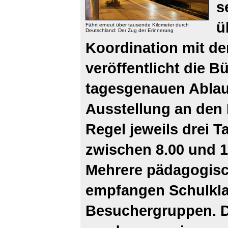
s
ü
Fährt erneut über tausende Kilometer durch
Deutschland: Der Zug der Erinnerung
Koordination mit de
veröffentlicht die Bü
tagesgenauen Ablau
Ausstellung an den 
Regel jeweils drei T
zwischen 8.00 und 1
Mehrere pädagogisc
empfangen Schulkl
Besuchergruppen. Di