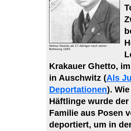
T
Z
b
H
Helmut Steinitz als 17-Jähriger nach seiner
Befreiung 1945.
L
Krakauer Ghetto, i
in Auschwitz (
Als J
Deportationen
). Wi
Häftlinge wurde der
Familie aus Posen v
deportiert, um in d