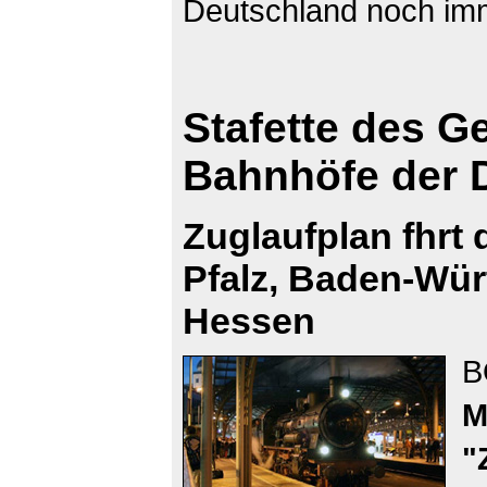
Deutschland noch imm
Stafette des G
Bahnhöfe der 
Zuglaufplan fhrt
Pfalz, Baden-Wür
Hessen
B
M
"