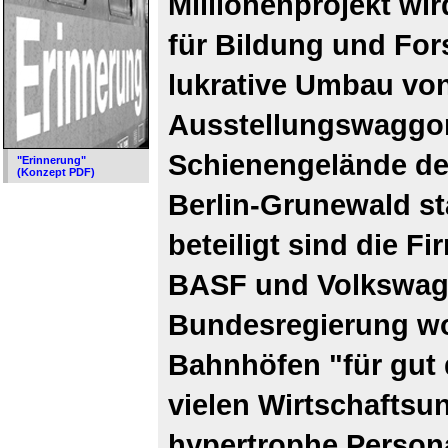
Millionenprojekt w
für Bildung und For
lukrative Umbau vo
Ausstellungswaggons
Schienengelände de
"Erinnerung"
(Konzept PDF)
Berlin-Grunewald st
beteiligt sind die F
BASF und Volkswag
Bundesregierung wol
Bahnhöfen "für gut d
vielen Wirtschafts
hypertrophe Persona