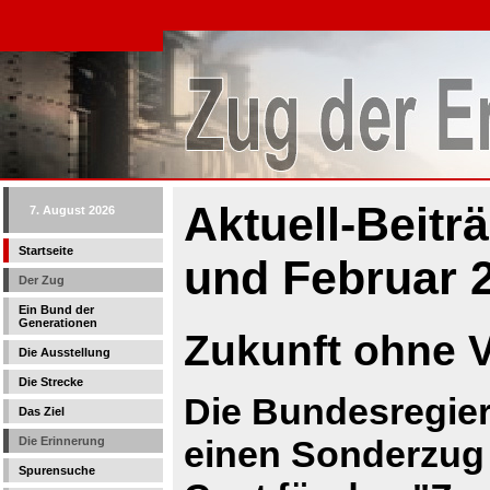
Aktuell-Beitr
7. August 2026
Startseite
und Februar 
Der Zug
Ein Bund der
Generationen
Zukunft ohne 
Die Ausstellung
Die Strecke
Die Bundesregieru
Das Ziel
einen Sonderzug 
Die Erinnerung
Spurensuche