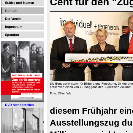
Cent für den "Zu
Städte und Namen
Kontakt
Der Verein
Impressum
Spenden
Die Bundesministerin für Bildung und Forschung, Dr. Annett
präsentiert einen von 12 Waggons der "Expedition Zukunft".
Foto: Oliver Wia
DVD hier bestellen
diesem Frühjahr ein
Ausstellungszug dur