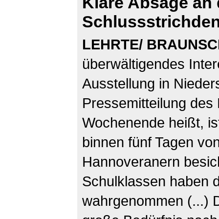
Klare Absage an
Schlussstrichde
LEHRTE/ BRAUNS
überwältigendes Inter
Ausstellung in Nieder
Pressemitteilung de
Wochenende heißt, ist
binnen fünf Tagen vo
Hannoveranern besicht
Schulklassen haben d
wahrgenommen (...) D