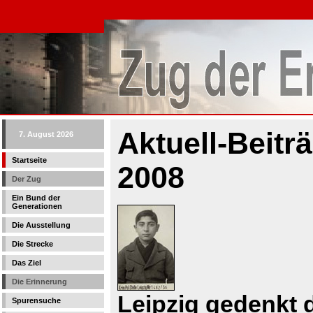
Aktuell-Beit
7. August 2026
Startseite
2008
Der Zug
Ein Bund der
Generationen
Die Ausstellung
Die Strecke
Das Ziel
Die Erinnerung
Leipzig gedenkt d
Spurensuche