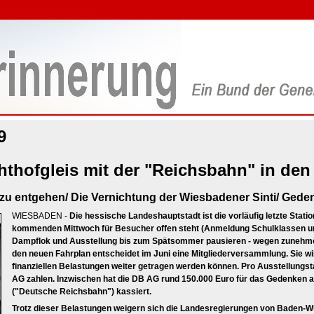
9
thofgleis mit der "Reichsbahn" in den
zu entgehen/ Die Vernichtung der Wiesbadener Sinti/ Gede
WIESBADEN -
Die hessische Landeshauptstadt ist die vorläufig letzte Stati
kommenden Mittwoch für Besucher offen steht (Anmeldung Schulklassen un
Dampflok und Ausstellung bis zum Spätsommer pausieren - wegen zunehme
den neuen Fahrplan entscheidet im Juni eine Mitgliederversammlung. Sie wir
finanziellen Belastungen weiter getragen werden können. Pro Ausstellungs
AG zahlen. Inzwischen hat die DB AG rund 150.000 Euro für das Gedenken
("Deutsche Reichsbahn") kassiert.
Trotz dieser Belastungen weigern sich die Landesregierungen von Baden-W