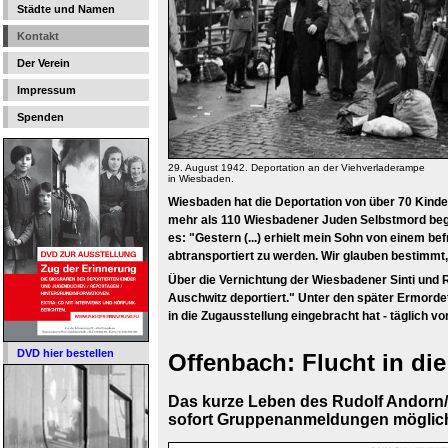
Städte und Namen
Kontakt
Der Verein
Impressum
Spenden
29. August 1942. Deportation an der Viehverladerampe
in Wiesbaden.
Wiesbaden hat die Deportation von über 70 Kinder
mehr als 110 Wiesbadener Juden Selbstmord bega
es: "Gestern (...) erhielt mein Sohn von einem be
abtransportiert zu werden. Wir glauben bestimmt, 
Über die Vernichtung der Wiesbadener Sinti und R
Auschwitz deportiert." Unter den später Ermord
in die Zugausstellung eingebracht hat - täglich vo
DVD hier bestellen
Offenbach: Flucht in di
Das kurze Leben des Rudolf Andorn/
sofort Gruppenanmeldungen möglic