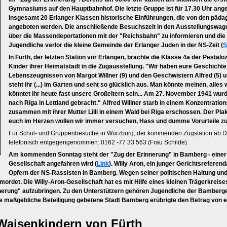
Gymnasiums auf den Hauptbahnhof. Die letzte Gruppe ist für 17.30 Uhr ang
insgesamt 20 Erlanger Klassen historische Einführungen, die von den päd
angeboten werden. Die anschließende Besuchszeit in den Ausstellungswagen
über die Massendeportationen mit der "Reichsbahn" zu informieren und die 
Jugendliche verlor die kleine Gemeinde der Erlanger Juden in der NS-Zeit (
S
In Fürth, der letzten Station vor Erlangen, brachte die Klasse 4a der Pestal
Kinder ihrer Heimatstadt in die Zugausstellung. "Wir haben eure Geschichte 
Lebenszeugnissen von Margot Willner (9) und den Geschwistern Alfred (5) und
steht ihr (...) im Garten und seht so glücklich aus. Man könnte meinen, alle
könntet ihr heute fast unsere Großeltern sein... Am 27. November 1941 wurdet 
nach Riga in Lettland gebracht." Alfred Willner starb in einem Konzentratio
zusammen mit ihrer Mutter Lilli in einem Wald bei Riga erschossen. Der Pla
euch im Herzen wollen wir immer versuchen, Hass und dumme Vorurteile z
Für Schul- und Gruppenbesuche in Würzburg, der kommenden Zugstation ab D
telefonisch entgegengenommen: 0162 -77 33 563 (Frau Schilde).
Am kommenden Sonntag steht der "Zug der Erinnerung" in Bamberg - einer ne
Gesellschaft angefahren wird (
Link
). Willy Aron, ein junger Gerichtsreferen
Opfern der NS-Rassisten in Bamberg. Wegen seiner politischen Haltung und 
rmordet. Die Willy-Aron-Gesellschaft hat es mit Hilfe eines kleinen Trägerkre
nerung" aufzubringen. Zu den Unterstützern gehören Jugendliche der Bamberge
e maßgebliche Beteiligung gebetene Stadt Bamberg erübrigte den Betrag von e
Waisenkindern von Fürth