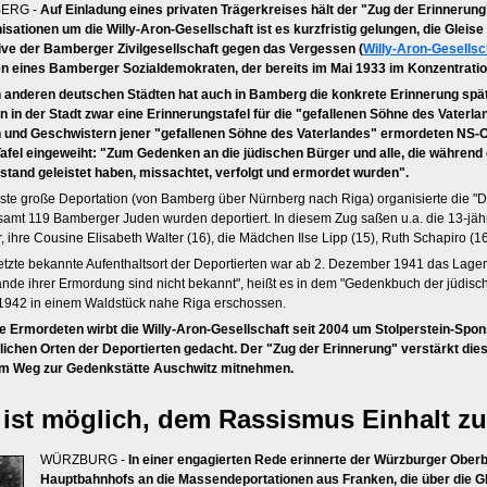
ERG -
Auf Einladung eines privaten Trägerkreises hält der "Zug der Erinneru
isationen um die Willy-Aron-Gesellschaft ist es kurzfristig gelungen, die Gleis
ative der Bamberger Zivilgesellschaft gegen das Vergessen (
Willy-Aron-Gesellsc
 eines Bamberger Sozialdemokraten, der bereits im Mai 1933 im Konzentrati
n anderen deutschen Städten hat auch in Bamberg die konkrete Erinnerung spät
n in der Stadt zwar eine Erinnerungstafel für die "gefallenen Söhne des Vaterla
n und Geschwistern jener "gefallenen Söhne des Vaterlandes" ermordeten NS-O
Tafel eingeweiht: "Zum Gedenken an die jüdischen Bürger und alle, die während 
stand geleistet haben, missachtet, verfolgt und ermordet wurden".
rste große Deportation (von Bamberg über Nürnberg nach Riga) organisierte die 
samt 119 Bamberger Juden wurden deportiert. In diesem Zug saßen u.a. die 13-jährig
, ihre Cousine Elisabeth Walter (16), die Mädchen Ilse Lipp (15), Ruth Schapiro (
letzte bekannte Aufenthaltsort der Deportierten war ab 2. Dezember 1941 das Lager
nde ihrer Ermordung sind nicht bekannt", heißt es in dem "Gedenkbuch der jüdisc
1942 in einem Waldstück nahe Riga erschossen.
ie Ermordeten wirbt die Willy-Aron-Gesellschaft seit 2004 um Stolperstein-Spon
tlichen Orten der Deportierten gedacht. Der "Zug der Erinnerung" verstärkt diese
m Weg zur Gedenkstätte Auschwitz mitnehmen.
 ist möglich, dem Rassismus Einhalt zu 
WÜRZBURG -
In einer engagierten Rede erinnerte der Würzburger Ober
Hauptbahnhofs an die Massendeportationen aus Franken, die über die Glei