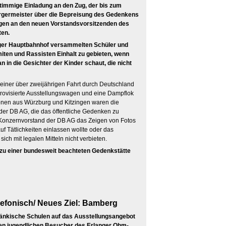
stimmige Einladung an den Zug, der bis zum
rgermeister über die Bepreisung des Gedenkens
agen an den neuen Vorstandsvorsitzenden des
en.
urger Hauptbahnhof versammelten Schüler und
emiten und Rassisten Einhalt zu gebieten, wenn
 in die Gesichter der Kinder schaut, die nicht
seiner über zweijährigen Fahrt durch Deutschland
provisierte Ausstellungswagen und eine Dampflok
onen aus Würzburg und Kitzingen waren die
der DB AG, die das öffentliche Gedenken zu
e Konzernvorstand der DB AG das Zeigen von Fotos
uf Tätlichkeiten einlassen wollte oder das
ich mit legalen Mitteln nicht verbieten.
 zu einer bundesweit beachteten Gedenkstätte
lefonisch/ Neues Ziel: Bamberg
ränkische Schulen auf das Ausstellungsangebot
ten jugendlichen Besucher des Erlanger Ohm-