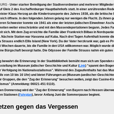
URG -
Unter starker Beteiligung der Stadtverordneten und mehrerer Mitgliede
uf Gleis 2 des Aschaffenburger Hauptbahnhofs statt. In einer anrührenden Red
ster Klaus Herzog an die Kindertransporte des Jahres 1938, als die britische 
ich öffnete. In den folgenden Jahren gelang nur wenigen die Flucht. Zu ihnen 
geren Schwester konnte sie 1941 als eine der letzten jüdischen Einwohner Asc
eiten weiter einschränkte und mit den Massendeportationen begann. Jedes Fam
t sich. Mit dem Zug erreichte die Familie über Frankreich Bilbao in Nordspanie
e. Nächste Station war Havanna auf Kuba. Nach drei Tagen Aufenthalt konnte die
la Strauss endlich Ellis Island (New York). Da der Vater herzkrank war, gab es
ei Wochen dauerte, bis die Familie in den USA willkommen war. Möglich wurde di
ine Bürgschaft besorgt hatte. Die Odyssee der Familie Strauss nahm ein gutes E
 bewahrt die Erinnerung: In der Stadtbibliothek bemüht man sich um Spenden u
stellung im Museum jüdischer Geschichte und Kultur (
Link
) "spannt den Bogen
der Verfolgung im Nationalsozialismus". Während des Zugaufenthalts hat das Mu
ils von 10 bis 16 Uhr) und bietet Führungen an (Museum-juedischer-Geschicht
 für Gruppen, die den "Zug der Erinnerung" besuchen wollen, zeigt das Casino-
lismus" (Anmeldung: 06021-451 0110).
 Donnerstag wird der "Zug der Erinnerung" von Bayern nach Hessen überwec
ten Stationen (
Fahrplan
), bevor Anfang Juni die Sommerpause beginnt.
etzen gegen das Vergessen