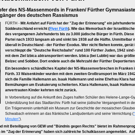
pfer des NS-Massenmords in Franken/ Fürther Gymnasiast
gänger des deutschen Rassismus
FÜRTH -
Mit Anfahrt auf Fürth hat der "Zug der Erinnerung" ein jahrhunder
Süddeutschland erreicht (
Flyer Fürth
). Wie das Memorbuch der Israelitisch
des vergangenen Jahrhunderts bis zu 3.000 jüdische Bürger in Fürth. Diese
Partei nach 1933 langsam ab und sinkt bis 1938 auf die Hälfte. Unmittelba
überall in Deutschland - der Fürther Exodus. Wer nicht fliehen konnte, gerät
verschleppt die "Deutsche Reichsbahn" rund 100 Fürther Juden, 1942 si
mit dem Ziel Izbica abtransportiert werden. Izbica (bei Lublin) war das grö
Belzec und Sobibor. Dort endete auch die Mehrzahl der Fürther Deportierten
Ein besonders schändliches Kapitel der NS-Massenverbrechen in Franken 
Fürth. 33 Waisenkinder wurden mit dem zweiten Großtransport im März 1942
sich die Familie Hallemann an. Isaak Hallemann und seine Ehefrau Klara hatt
Bemühungen um Evakuierung scheiterten. Klara Hallemann, Isaak Hallemann
anvertrauten Kinder kehrten nicht zurück.
In Vorbereitung auf die Ankunft des Zuges halfen Schüler des Helene-Lange-
Unterstützung bot das Stadtarchiv. Fürth hat seine jüdische Vergangenheit in d
Ein Trägerverein unterhält ein Museum zur Geschichte der mosaischen Glauben
Schwabach erinnern an das fränkische Landjudentum und seine Vernichtung (
Minuten"
).
 und mit Beteiligung von GEW und "Bündnis gegen Rechts" bietet im Rahmenpro
h im "Zug der Erinnerung" haben sich zahlreiche Schulklassen angemeldet. Auf