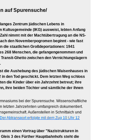
en auf Spurensuche/
telanges Zentrum jüdischen Lebens in
en Kultusgemeinde (IKG) ausweist, lebten Anfang
 Zahl nimmt mit der Machtübertragung an die NS-
r nach den Novemberpogromen beginnt - wie fast
 in die staatlichen Großdeportationen: 1941
nd es 268 Menschen, die gefangengenommen und
ßte Transit-Ghetto zwischen den Vernichtungslagern
.
ist die Aushebung des jüdischen Waisenhauses in
 in den Tod geschickt. Dem letzten Weg schloss
en die Kinder über ein Jahrzehnt betreut; ihre
, ihre beiden Töchter und sämtliche der ihnen
Gymnasiums bei der Spurensuche. Wissenschaftliche
en letzten Jahrzehnten umfangreich dokumentiert.
sgemeinschaft. Außenstellen in Schnittaich und
"Der Abtransport erfolgte mit dem Zug 10 Uhr 12
gramm einen Vortrag über "Nazistrukturen in
 Gleis 3 des Fürther Hauptbahnhofs steht die