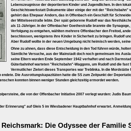
Lebenszeugnisse der deportierten Kinder und Jugendlichen. In den lokal
Geschichtswerkstatt Dokumente über einige der mit der "Reichsbahn" v
gehört das Ehepaar Andorn, das in Offenbach ein Geschäft für Schneiderb
der Mittelseestraße lebte. Der spät geborene Rudolf war das Nesthäkch
als 11-Jähriger. In der Offenbacher Goethestraße brannte die Synagoge
Verfolgung zu entgehen, wählten mehrere Offenbacher den Freitod, ande
beschlossen, wenigstens ihre Kinder in Sicherheit zu bringen. Rudolf un
Aber Rudolf wollte in der neuen Umgebung nicht heimisch werden, sein
Ohne zu ahnen, dass diese Entscheidung in den Tod führen würde, holte
Sämtliche Versuche, aus der Mainstadt doch noch gemeinsam ins Ausla
seine Eltern wurden Ende September 1942 verhaftet und nach Darmstadt
Güterbahnhof warteten "Reichsbahn"-Waggons, um Rudolf und die fast 90
Vermutlicher Zielort dieses Transportes war Treblinka. In die Mordstätte
endete. Die Ausrottungskapazitäten hatte die SS zum Zeitpunkt der Deportatio
nschen konnten binnen weniger Stunden gleichzeitig ermordet werden.
olpersteine, die von der Offenbacher Initiative 2007 verlegt wurden: Judis Baum
er Erinnerung" auf Gleis 5 im Wiesbadener Hauptbahnhof erwartet. Anmeldun
 Reichsmark: Die Odyssee der Familie 