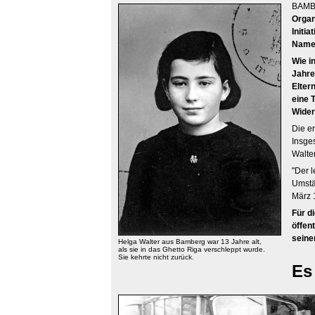
BAMB
Organ
Initi
Namen
Wie i
Jahre
Elter
eine 
Wider
Die e
Insge
Walter
"Der 
Umstä
März 
Für d
öffen
seine
Helga Walter aus Bamberg war 13 Jahre alt,
als sie in das Ghetto Riga verschleppt wurde.
Sie kehrte nicht zurück.
Es