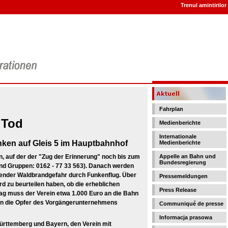
Trenul amintirilor 
Fahrplan
 Tod
Medienberichte
Internationale
nken auf Gleis 5 im Hauptbahnhof
Medienberichte
on, auf der der "Zug der Erinnerung" noch bis zum
Appelle an Bahn und
Bundesregierung
d Gruppen: 0162 - 77 33 563). Danach werden
nder Waldbrandgefahr durch Funkenflug. Über
Pressemeldungen
d zu beurteilen haben, ob die erheblichen
Press Release
tag muss der Verein etwa 1.000 Euro an die Bahn
 an die Opfer des Vorgängerunternehmens
Communiqué de presse
Informacja prasowa
ürttemberg und Bayern, den Verein mit