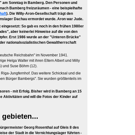
ng" am Sonntag in Bamberg. Den Personen und
e nach Bamberg freizuräumen - eine beispielhafte
haft
). Die Willy-Aron-Gesellschaft trägt den
onslager Dachau ermordet wurde. Aron war Jude.
 eingesetzt: So gab es noch in den frühen 1980er
ndes", aber keinerlei Hinweise auf die von den
pfer. Erst 1986 wurde an der "Unteren Brücke"
der nationalsozialistischen Gewaltherrschaft
"Deutsche Reichsbahn" im November 1941.
e Helga Walter mit ihren Eltern Albert und Milly
16) und Suse Böhm (12).
 Riga-Jungfernhof. Das weitere Schicksal und die
hen Bürger Bambergs". Sie wurden größtenteils im
soren - mit Erfolg. Bisher wird in Bamberg an 15
 Aktivitäten und will die Fotos der Kinder auf
gebieten...
bürgermeister Georg Rosenthal auf Gleis 8 des
se der Stadt in die Vernichtungslager führten -