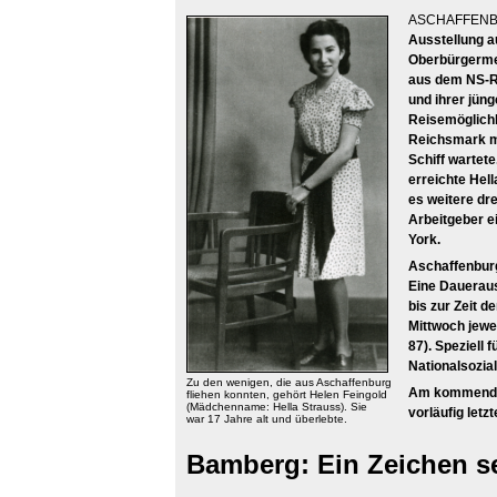
ASCHAFFENB
Ausstellung a
Oberbürgermei
aus dem NS-Re
und ihrer jün
Reisemöglichk
Reichsmark mi
Schiff wartet
erreichte Hel
es weitere dr
Arbeitgeber e
York.
Aschaffenburg
Eine Daueraus
bis zur Zeit 
Mittwoch jewe
87). Speziell
Nationalsozia
Zu den wenigen, die aus Aschaffenburg
Am kommenden
fliehen konnten, gehört Helen Feingold
(Mädchenname: Hella Strauss). Sie
vorläufig letz
war 17 Jahre alt und überlebte.
Bamberg: Ein Zeichen s