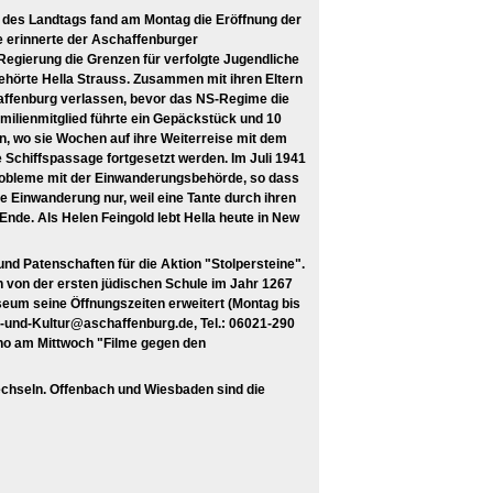
r des Landtags fand am Montag die Eröffnung der
e erinnerte der Aschaffenburger
Regierung die Grenzen für verfolgte Jugendliche
gehörte Hella Strauss. Zusammen mit ihren Eltern
haffenburg verlassen, bevor das NS-Regime die
ilienmitglied führte ein Gepäckstück und 10
n, wo sie Wochen auf ihre Weiterreise mit dem
 Schiffspassage fortgesetzt werden. Im Juli 1941
 Probleme mit der Einwanderungsbehörde, so dass
e Einwanderung nur, weil eine Tante durch ihren
nde. Als Helen Feingold lebt Hella heute in New
nd Patenschaften für die Aktion "Stolpersteine".
 von der ersten jüdischen Schule im Jahr 1267
seum seine Öffnungszeiten erweitert (Montag bis
e-und-Kultur@aschaffenburg.de, Tel.: 06021-290
Kino am Mittwoch "Filme gegen den
hseln. Offenbach und Wiesbaden sind die