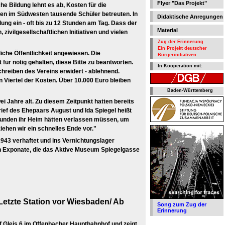
Flyer "Das Projekt"
he Bildung lehnt es ab, Kosten für die
en im Südwesten tausende Schüler betreuten. In
Didaktische Anregungen
lung ein - oft bis zu 12 Stunden am Tag. Dass der
Material
zivilgesellschaftlichen Initiativen und vielen
Zug der Erinnerung
Ein Projekt deutscher
liche Öffentlichkeit angewiesen. Die
Bürgerinitiativen
 für nötig gehalten, diese Bitte zu beantworten.
In Kooperation mit:
chreiben des Vereins erwidert - ablehnend.
n Viertel der Kosten. Über 10.000 Euro bleiben
Baden-Württemberg
i Jahre alt. Zu diesem Zeitpunkt hatten bereits
ef des Ehepaars August und Ida Spiegel heißt
r Stunden ihr Heim hätten verlassen müssen, um
iehen wir ein schnelles Ende vor."
1943 verhaftet und ins Vernichtungslager
rn Exponate, die das Aktive Museum Spiegelgasse
etzte Station vor Wiesbaden/ Ab
Song zum Zug der
Erinnerung
 Gleis 6 im Offenbacher Hauptbahnhof und zeigt