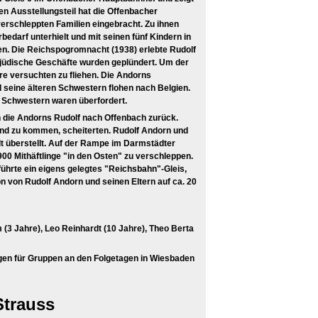
en Ausstellungsteil hat die Offenbacher
erschleppten Familien eingebracht. Zu ihnen
edarf unterhielt und mit seinen fünf Kindern in
en. Die Reichspogromnacht (1938) erlebte Rudolf
, jüdische Geschäfte wurden geplündert. Um der
re versuchten zu fliehen. Die Andorns
d seine älteren Schwestern flohen nach Belgien.
e Schwestern waren überfordert.
n die Andorns Rudolf nach Offenbach zurück.
nd zu kommen, scheiterten. Rudolf Andorn und
 überstellt. Auf der Rampe im Darmstädter
0 Mithäftlinge "in den Osten" zu verschleppen.
 führte ein eigens gelegtes "Reichsbahn"-Gleis,
n von Rudolf Andorn und seinen Eltern auf ca. 20
 (3 Jahre), Leo Reinhardt (10 Jahre), Theo Berta
gen für Gruppen an den Folgetagen in Wiesbaden
Strauss