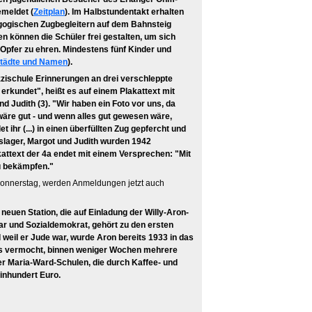
emeldet (
Zeitplan
). Im Halbstundentakt erhalten
agogischen Zugbegleitern auf dem Bahnsteig
 können die Schüler frei gestalten, um sich
Opfer zu ehren. Mindestens fünf Kinder und
tädte und Namen
).
ozzischule Erinnerungen an drei verschleppte
erkundet", heißt es auf einem Plakattext mit
 Judith (3). "Wir haben ein Foto vor uns, da
s wäre gut - und wenn alles gut gewesen wäre,
ihr (...) in einen überfüllten Zug gepfercht und
nslager, Margot und Judith wurden 1942
kattext der 4a endet mit einem Versprechen: "Mit
u bekämpfen."
onnerstag, werden Anmeldungen jetzt auch
uen Station, die auf Einladung der Willy-Aron-
dar und Sozialdemokrat, gehört zu den ersten
weil er Jude war, wurde Aron bereits 1933 in das
ises vermocht, binnen weniger Wochen mehrere
r Maria-Ward-Schulen, die durch Kaffee- und
inhundert Euro.