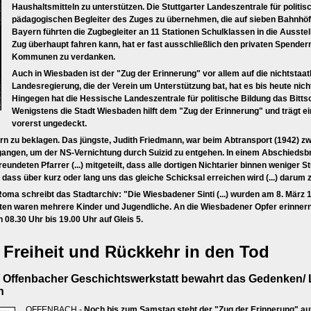
Haushaltsmitteln zu unterstützen. Die Stuttgarter Landeszentrale für politisc
pädagogischen Begleiter des Zuges zu übernehmen, die auf sieben Bahnhöf
Bayern führten die Zugbegleiter an 11 Stationen Schulklassen in die Ausstel
Zug überhaupt fahren kann, hat er fast ausschließlich den privaten Spendern, 
Kommunen zu verdanken.
Auch in Wiesbaden ist der "Zug der Erinnerung" vor allem auf die nichtstaat
Landesregierung, die der Verein um Unterstützung bat, hat es bis heute nicht
Hingegen hat die Hessische Landeszentrale für politische Bildung das Bitts
Wenigstens die Stadt Wiesbaden hilft dem "Zug der Erinnerung" und trägt ei
vorerst ungedeckt.
n zu beklagen. Das jüngste, Judith Friedmann, war beim Abtransport (1942) zwe
ngen, um der NS-Vernichtung durch Suizid zu entgehen. In einem Abschiedsbri
freundeten Pfarrer (...) mitgeteilt, dass alle dortigen Nichtarier binnen wenige
dass über kurz oder lang uns das gleiche Schicksal erreichen wird (...) darum z
oma schreibt das Stadtarchiv: "Die Wiesbadener Sinti (...) wurden am 8. März 
eten waren mehrere Kinder und Jugendliche. An die Wiesbadener Opfer erinne
n 08.30 Uhr bis 19.00 Uhr auf Gleis 5.
e Freiheit und Rückkehr in den Tod
 Offenbacher Geschichtswerkstatt bewahrt das Gedenken/ L
h
OFFENBACH -
Noch bis zum Samstag steht der "Zug der Erinnerung" auf