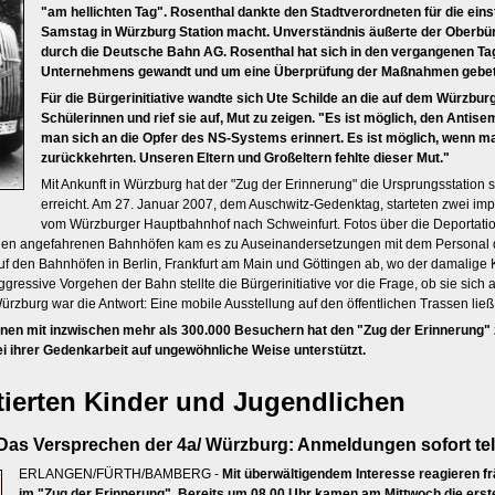
"am hellichten Tag". Rosenthal dankte den Stadtverordneten für die ein
Samstag in Würzburg Station macht. Unverständnis äußerte der Oberbü
durch die Deutsche Bahn AG. Rosenthal hat sich in den vergangenen T
Unternehmens gewandt und um eine Überprüfung der Maßnahmen gebet
Für die Bürgerinitiative wandte sich Ute Schilde an die auf dem Würzb
Schülerinnen und rief sie auf, Mut zu zeigen. "Es ist möglich, den Antis
man sich an die Opfer des NS-Systems erinnert. Es ist möglich, wenn man
zurückkehrten. Unseren Eltern und Großeltern fehlte dieser Mut."
Mit Ankunft in Würzburg hat der "Zug der Erinnerung" die Ursprungsstation 
erreicht. Am 27. Januar 2007, dem Auschwitz-Gedenktag, starteten zwei im
vom Würzburger Hauptbahnhof nach Schweinfurt. Fotos über die Deportati
uf den angefahrenen Bahnhöfen kam es zu Auseinandersetzungen mit dem Personal 
auf den Bahnhöfen in Berlin, Frankfurt am Main und Göttingen ab, wo der damalig
ressive Vorgehen der Bahn stellte die Bürgerinitiative vor die Frage, ob sie sich a
rzburg war die Antwort: Eine mobile Ausstellung auf den öffentlichen Trassen ließ s
onen mit inzwischen mehr als 300.000 Besuchern hat den "Zug der Erinnerung"
ei ihrer Gedenkarbeit auf ungewöhnliche Weise unterstützt.
tierten Kinder und Jugendlichen
 Das Versprechen der 4a/ Würzburg: Anmeldungen sofort te
ERLANGEN/FÜRTH/BAMBERG -
Mit überwältigendem Interesse reagieren f
im "Zug der Erinnerung". Bereits um 08.00 Uhr kamen am Mittwoch die ers