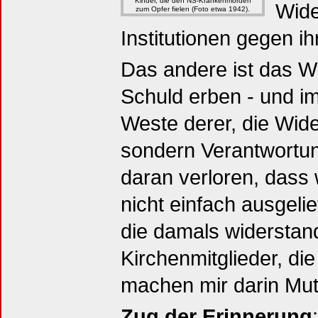
Kinder, die den NS-Krankenmorden
Wide
zum Opfer fielen (Foto etwa 1942).
Institutionen gegen i
Das andere ist das W
Schuld erben - und im
Weste derer, die Wide
sondern Verantwortun
daran verloren, das
nicht einfach ausgelie
die damals widerstan
Kirchenmitglieder, die
machen mir darin Mut
Zug der Erinnerung