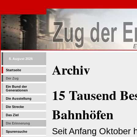
8. August 2026
Archiv
Startseite
Der Zug
Ein Bund der
15 Tausend Bes
Generationen
Die Ausstellung
Bahnhöfen
Die Strecke
Das Ziel
Die Erinnerung
Seit Anfang Oktober 
Spurensuche