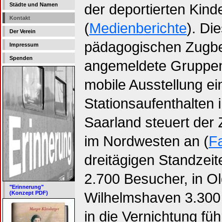
der deportierten Kin
Städte und Namen
Kontakt
(
Medienberichte
). Di
Der Verein
pädagogischen Zugbeg
Impressum
Spenden
angemeldete Gruppen 
mobile Ausstellung e
Stationsaufenthalten 
Saarland steuert der 
im Nordwesten an (
F
dreitägigen Standzei
2.700 Besucher, in O
"Erinnerung"
Wilhelmshaven 3.300 a
(Konzept PDF)
in die Vernichtung füh