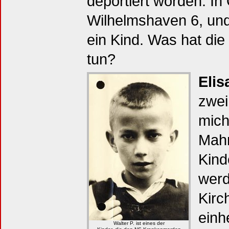
deportiert worden. In
Wilhelmshaven 6, und
ein Kind. Was hat die
tun?
Eli
zwei
mich
Mahn
Kind
werd
Kirc
einh
Walter P. ist eines der