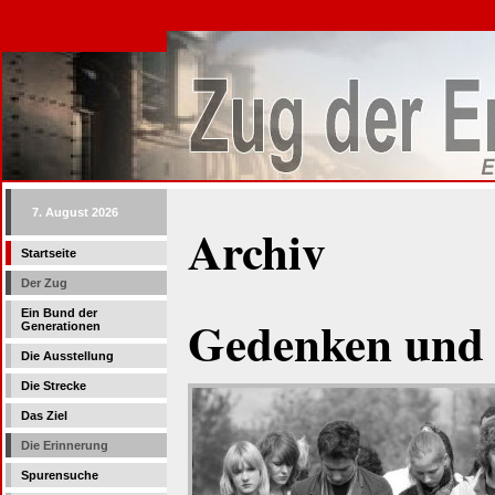
7. August 2026
Archiv
Startseite
Der Zug
Ein Bund der
Gedenken und
Generationen
Die Ausstellung
Die Strecke
Das Ziel
Die Erinnerung
Spurensuche