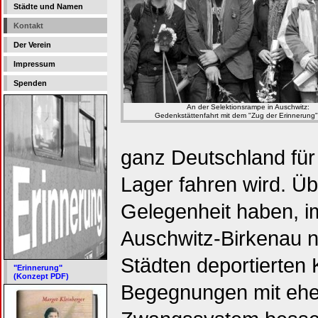
Städte und Namen
Kontakt
Der Verein
Impressum
Spenden
An der Selektionsrampe in Auschwitz:
Gedenkstättenfahrt mit dem "Zug der Erinnerung"
ganz Deutschland für
Lager fahren wird. Ü
Gelegenheit haben, 
Auschwitz-Birkenau n
Städten deportierten 
"Erinnerung"
(Konzept PDF)
Begegnungen mit ehe