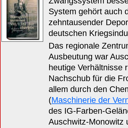
Zwangssystem besser
System gehört auch di
zehntausender Deport
deutschen Kriegsindus
Das regionale Zentrum
Ausbeutung war Ausch
heutige Verhältnisse 
Nachschub für die Fro
allem durch den Che
(
Maschinerie der Ver
des IG-Farben-Geländ
Auschwitz-Monowitz u